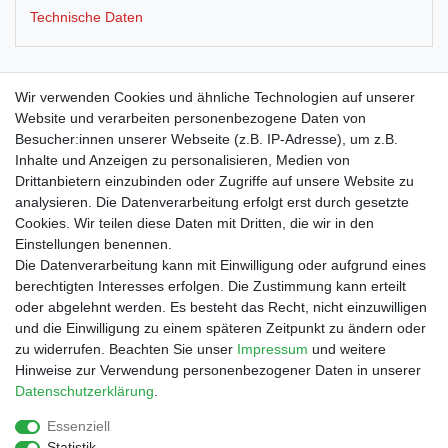
Technische Daten
Polyethylen Tanzwedel, ca. 220 g, Ringgriff, rot
Wir verwenden Cookies und ähnliche Technologien auf unserer
Website und verarbeiten personenbezogene Daten von
Besucher:innen unserer Webseite (z.B. IP-Adresse), um z.B.
Inhalte und Anzeigen zu personalisieren, Medien von
Drittanbietern einzubinden oder Zugriffe auf unsere Website zu
Shop
analysieren. Die Datenverarbeitung erfolgt erst durch gesetzte
Cookies. Wir teilen diese Daten mit Dritten, die wir in den
Zahlungs- und Versandbedingungen
Einstellungen benennen.
Warenkorb
Die Datenverarbeitung kann mit Einwilligung oder aufgrund eines
Kasse
berechtigten Interesses erfolgen. Die Zustimmung kann erteilt
Mein Konto
oder abgelehnt werden. Es besteht das Recht, nicht einzuwilligen
Kontakt
und die Einwilligung zu einem späteren Zeitpunkt zu ändern oder
Facebook
zu widerrufen. Beachten Sie unser
Impressum
und weitere
Hinweise zur Verwendung personenbezogener Daten in unserer
Service
Daten­schutz­erklärung
.
Essenziell
Statistik