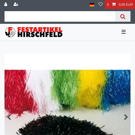
0
0,00 EUR
☰