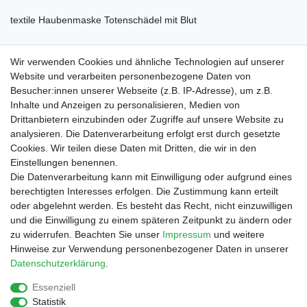
textile Haubenmaske Totenschädel mit Blut
Material: 100% Polyester
Wir verwenden Cookies und ähnliche Technologien auf unserer
Website und verarbeiten personenbezogene Daten von
Besucher:innen unserer Webseite (z.B. IP-Adresse), um z.B.
Inhalte und Anzeigen zu personalisieren, Medien von
Drittanbietern einzubinden oder Zugriffe auf unsere Website zu
Shop
analysieren. Die Datenverarbeitung erfolgt erst durch gesetzte
Cookies. Wir teilen diese Daten mit Dritten, die wir in den
Zahlungs- und Versandbedingungen
Einstellungen benennen.
Warenkorb
Die Datenverarbeitung kann mit Einwilligung oder aufgrund eines
Kasse
berechtigten Interesses erfolgen. Die Zustimmung kann erteilt
Mein Konto
oder abgelehnt werden. Es besteht das Recht, nicht einzuwilligen
Kontakt
und die Einwilligung zu einem späteren Zeitpunkt zu ändern oder
Facebook
zu widerrufen. Beachten Sie unser
Impressum
und weitere
Hinweise zur Verwendung personenbezogener Daten in unserer
Service
Daten­schutz­erklärung
.
Essenziell
Statistik
Impressum
Daten­schutz­erklärung
AGB