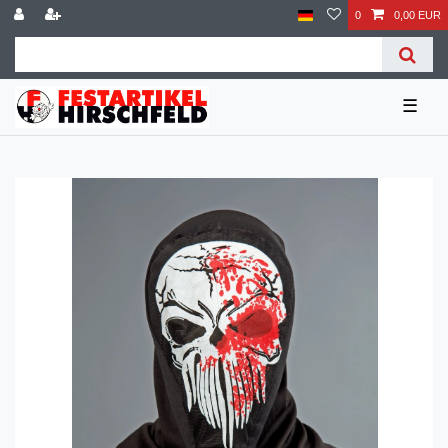
0
0,00 EUR
☰