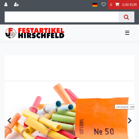
0
0,00 EUR
☰