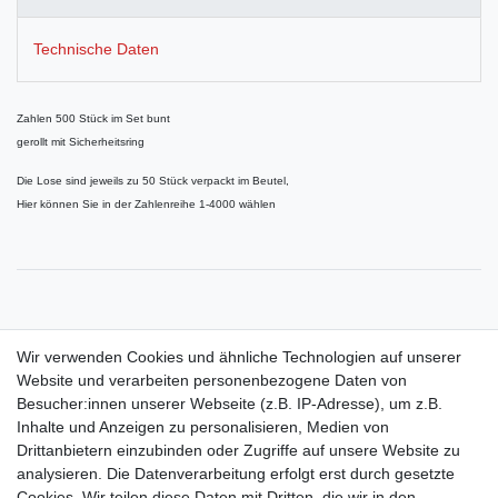
Technische Daten
Zahlen 500 Stück im Set bunt
gerollt mit Sicherheitsring
Die Lose sind jeweils zu 50 Stück verpackt im Beutel,
Hier können Sie in der Zahlenreihe 1-4000 wählen
Passende Aufklebenummern finden Sie auch in unserem Shop,
Wir verwenden Cookies und ähnliche Technologien auf unserer
Website und verarbeiten personenbezogene Daten von
Besucher:innen unserer Webseite (z.B. IP-Adresse), um z.B.
Inhalte und Anzeigen zu personalisieren, Medien von
Drittanbietern einzubinden oder Zugriffe auf unsere Website zu
Shop
analysieren. Die Datenverarbeitung erfolgt erst durch gesetzte
Cookies. Wir teilen diese Daten mit Dritten, die wir in den