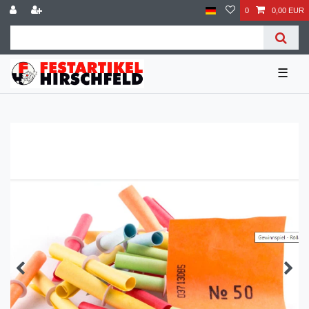
0
0,00 EUR
☰