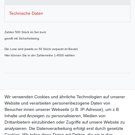
Technische Daten
Zahlen 500 Stück im Set bunt
gerollt mit Sicherheitsring
Die Lose sind jeweils zu 50 Stück verpackt im Beutel,
Hier können Sie in der Zahlenreihe 1-4000 wählen
Passende Aufklebenummern finden Sie auch in unserem Shop,
Wir verwenden Cookies und ähnliche Technologien auf unserer
Website und verarbeiten personenbezogene Daten von
Besucher:innen unserer Webseite (z.B. IP-Adresse), um z.B.
Inhalte und Anzeigen zu personalisieren, Medien von
Drittanbietern einzubinden oder Zugriffe auf unsere Website zu
Shop
analysieren. Die Datenverarbeitung erfolgt erst durch gesetzte
Cookies. Wir teilen diese Daten mit Dritten, die wir in den