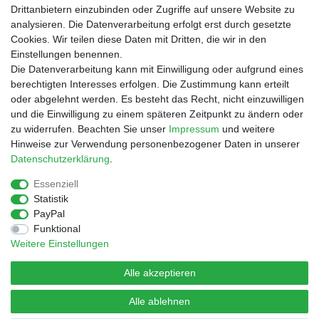
Drittanbietern einzubinden oder Zugriffe auf unsere Website zu
Shop
analysieren. Die Datenverarbeitung erfolgt erst durch gesetzte
Cookies. Wir teilen diese Daten mit Dritten, die wir in den
Zahlungs- und Versandbedingungen
Einstellungen benennen.
Warenkorb
Die Datenverarbeitung kann mit Einwilligung oder aufgrund eines
Kasse
berechtigten Interesses erfolgen. Die Zustimmung kann erteilt
Mein Konto
oder abgelehnt werden. Es besteht das Recht, nicht einzuwilligen
Kontakt
und die Einwilligung zu einem späteren Zeitpunkt zu ändern oder
Facebook
zu widerrufen. Beachten Sie unser
Impressum
und weitere
Hinweise zur Verwendung personenbezogener Daten in unserer
Service
Daten­schutz­erklärung
.
Essenziell
Statistik
Impressum
Daten­schutz­erklärung
AGB
PayPal
Funktional
Weitere Einstellungen
Widerrufs­recht
Vertrag widerrufen
Alle akzeptieren
Alle ablehnen
© Copyright 2026 | Alle Rechte vorbehalten.