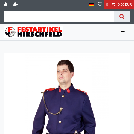
0
0,00 EUR
☰