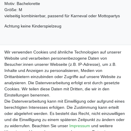
Motiv: Bachelorette
Größe: M
vielseitig kombinierbar, passend für Karneval oder Mottopartys
Achtung keine Kinderspielzeug
Material: 100% Polyester
Wir verwenden Cookies und ähnliche Technologien auf unserer
Website und verarbeiten personenbezogene Daten von
Besucher:innen unserer Webseite (z.B. IP-Adresse), um z.B.
Inhalte und Anzeigen zu personalisieren, Medien von
Drittanbietern einzubinden oder Zugriffe auf unsere Website zu
Shop
analysieren. Die Datenverarbeitung erfolgt erst durch gesetzte
Cookies. Wir teilen diese Daten mit Dritten, die wir in den
Zahlungs- und Versandbedingungen
Einstellungen benennen.
Warenkorb
Die Datenverarbeitung kann mit Einwilligung oder aufgrund eines
Kasse
berechtigten Interesses erfolgen. Die Zustimmung kann erteilt
Mein Konto
oder abgelehnt werden. Es besteht das Recht, nicht einzuwilligen
Kontakt
und die Einwilligung zu einem späteren Zeitpunkt zu ändern oder
Facebook
zu widerrufen. Beachten Sie unser
Impressum
und weitere