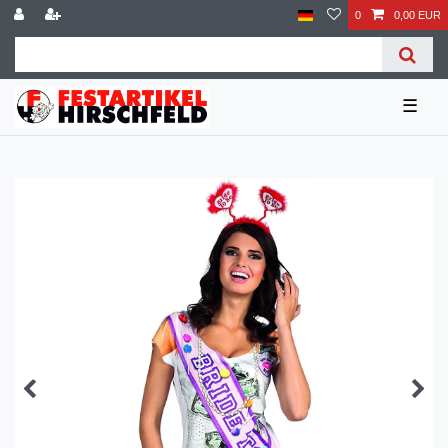
0
0,00 EUR
☰