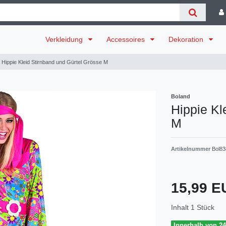
Verkleidung
Accessoires
Dekoration
Hippie Kleid Stirnband und Gürtel Grösse M
Boland
Hippie Kl
M
Artikelnummer
Bol8
15,99 
Inhalt
1
Stück
Innerhalb von 24