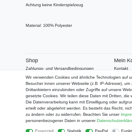
Achtung keine Kinderspielzeug
Material: 100% Polyester
Shop
Mein K
Zahlungs- und Versandbedingungen
Kontakt
Warenkorb
Faceboo
Wir verwenden Cookies und ähnliche Technologien auf 
Kasse
Besucher:innen unserer Webseite (z.B. IP-Adresse), um z
Drittanbietern einzubinden oder Zugriffe auf unsere Webs
gesetzte Cookies. Wir teilen diese Daten mit Dritten, die
Impressu
Die Datenverarbeitung kann mit Einwilligung oder aufgru
erteilt oder abgelehnt werden. Es besteht das Recht, nich
zu ändern oder zu widerrufen. Beachten Sie unser
Impr
personenbezogener Daten in unserer
Daten­schutz­erklä
Essenziell
Statistik
PayPal
Funkt