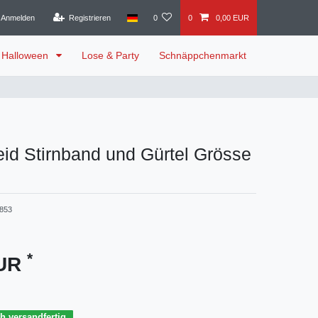
Anmelden
Registrieren
0
0
0,00 EUR
Halloween
Lose & Party
Schnäppchenmarkt
eid Stirnband und Gürtel Grösse
3853
*
EUR
h versandfertig.