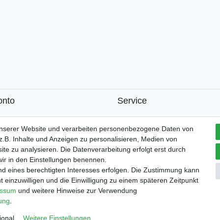
onto
Service
k
unserer Website und verarbeiten personenbezogene Daten von
.B. Inhalte und Anzeigen zu personalisieren, Medien von
ite zu analysieren. Die Datenverarbeitung erfolgt erst durch
 wir in den Einstellungen benennen.
m
Daten­schutz­erklärung
AGB
Widerrufs­recht
Vertrag wi
nd eines berechtigten Interesses erfolgen. Die Zustimmung kann
t einzuwilligen und die Einwilligung zu einem späteren Zeitpunkt
essum
und weitere Hinweise zur Verwendung
rung
.
© Copyright 2026 | Alle Rechte vorbehalten.
ional
Weitere Einstellungen