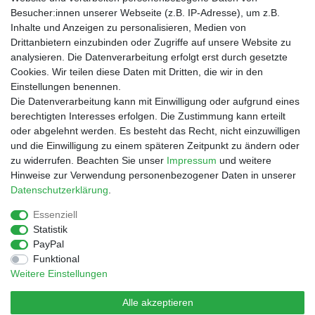
Besucher:innen unserer Webseite (z.B. IP-Adresse), um z.B.
Inhalte und Anzeigen zu personalisieren, Medien von
Drittanbietern einzubinden oder Zugriffe auf unsere Website zu
Shop
analysieren. Die Datenverarbeitung erfolgt erst durch gesetzte
Cookies. Wir teilen diese Daten mit Dritten, die wir in den
Zahlungs- und Versandbedingungen
Einstellungen benennen.
Warenkorb
Die Datenverarbeitung kann mit Einwilligung oder aufgrund eines
Kasse
berechtigten Interesses erfolgen. Die Zustimmung kann erteilt
Mein Konto
oder abgelehnt werden. Es besteht das Recht, nicht einzuwilligen
Kontakt
und die Einwilligung zu einem späteren Zeitpunkt zu ändern oder
Facebook
zu widerrufen. Beachten Sie unser
Impressum
und weitere
Hinweise zur Verwendung personenbezogener Daten in unserer
Service
Daten­schutz­erklärung
.
Essenziell
Statistik
Impressum
Daten­schutz­erklärung
AGB
PayPal
Funktional
Weitere Einstellungen
Widerrufs­recht
Vertrag widerrufen
Alle akzeptieren