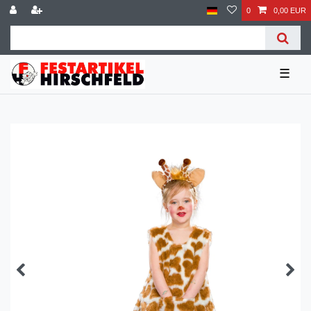
0
0,00 EUR
☰