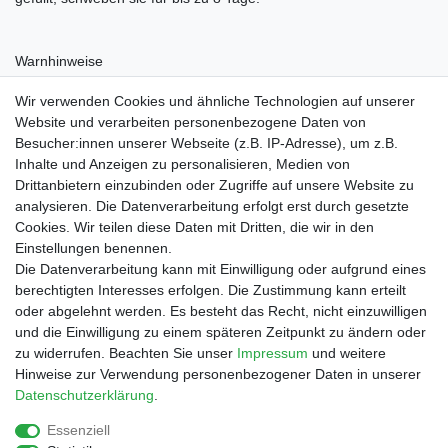
Warnhinweise
Nicht für Kinder unter 36 Monaten geeignet
Wir verwenden Cookies und ähnliche Technologien auf unserer
Website und verarbeiten personenbezogene Daten von
Besucher:innen unserer Webseite (z.B. IP-Adresse), um z.B.
Inhalte und Anzeigen zu personalisieren, Medien von
Drittanbietern einzubinden oder Zugriffe auf unsere Website zu
Shop
analysieren. Die Datenverarbeitung erfolgt erst durch gesetzte
Cookies. Wir teilen diese Daten mit Dritten, die wir in den
Zahlungs- und Versandbedingungen
Einstellungen benennen.
Warenkorb
Die Datenverarbeitung kann mit Einwilligung oder aufgrund eines
Kasse
berechtigten Interesses erfolgen. Die Zustimmung kann erteilt
Mein Konto
oder abgelehnt werden. Es besteht das Recht, nicht einzuwilligen
Kontakt
und die Einwilligung zu einem späteren Zeitpunkt zu ändern oder
Facebook
zu widerrufen. Beachten Sie unser
Impressum
und weitere
Hinweise zur Verwendung personenbezogener Daten in unserer
Service
Daten­schutz­erklärung
.
Essenziell