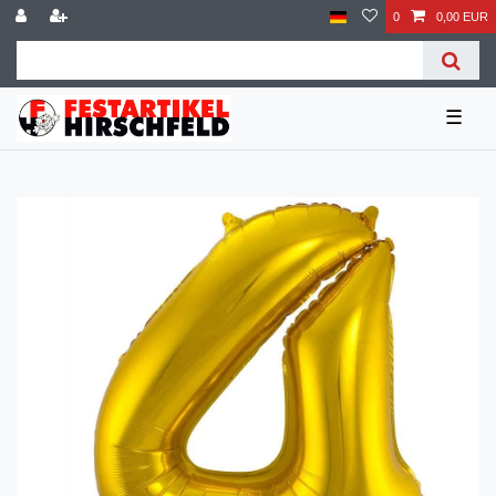
0
0,00 EUR
☰