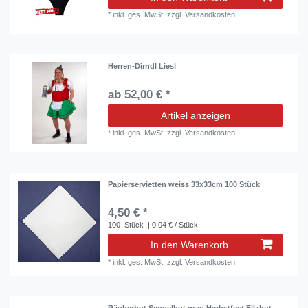
*
inkl. ges. MwSt.
zzgl.
Versandkosten
Herren-Dirndl Liesl
ab 52,00 € *
Artikel anzeigen
*
inkl. ges. MwSt.
zzgl.
Versandkosten
Papierservietten weiss 33x33cm 100 Stück
4,50 € *
100
Stück
| 0,04 € / Stück
In den Warenkorb
*
inkl. ges. MwSt.
zzgl.
Versandkosten
Räuberhut Seppelhut grau Herbstfest Filzhut