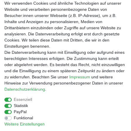
Wir verwenden Cookies und ähnliche Technologien auf unserer
*
inkl. ges. MwSt.
zzgl.
Versandkosten
Website und verarbeiten personenbezogene Daten von
Besucher:innen unserer Webseite (z.B. IP-Adresse), um z.B.
Inhalte und Anzeigen zu personalisieren, Medien von
Drittanbietern einzubinden oder Zugriffe auf unsere Website zu
Shop
analysieren. Die Datenverarbeitung erfolgt erst durch gesetzte
Cookies. Wir teilen diese Daten mit Dritten, die wir in den
Zahlungs- und Versandbedingungen
Einstellungen benennen.
Warenkorb
Die Datenverarbeitung kann mit Einwilligung oder aufgrund eines
Kasse
berechtigten Interesses erfolgen. Die Zustimmung kann erteilt
Mein Konto
oder abgelehnt werden. Es besteht das Recht, nicht einzuwilligen
Kontakt
und die Einwilligung zu einem späteren Zeitpunkt zu ändern oder
Facebook
zu widerrufen. Beachten Sie unser
Impressum
und weitere
Hinweise zur Verwendung personenbezogener Daten in unserer
Service
Daten­schutz­erklärung
.
Essenziell
Statistik
Impressum
Daten­schutz­erklärung
AGB
PayPal
Funktional
Weitere Einstellungen
Widerrufs­recht
Vertrag widerrufen