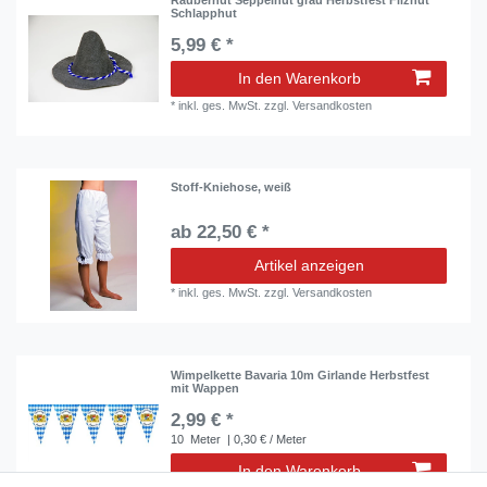
Schlapphut
5,99 € *
In den Warenkorb
*
inkl. ges. MwSt.
zzgl.
Versandkosten
Stoff-Kniehose, weiß
ab 22,50 € *
Artikel anzeigen
*
inkl. ges. MwSt.
zzgl.
Versandkosten
Wimpelkette Bavaria 10m Girlande Herbstfest
mit Wappen
2,99 € *
10
Meter
| 0,30 € / Meter
In den Warenkorb