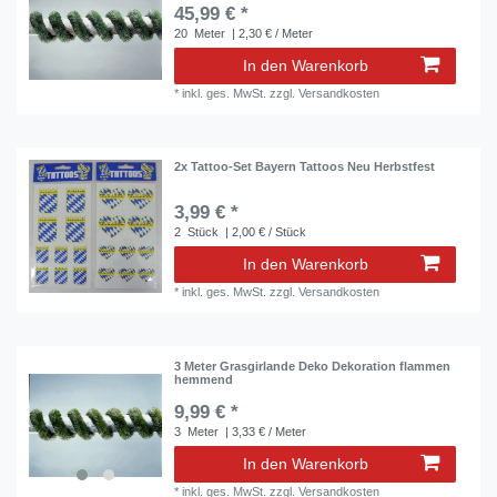
45,99 € *
20
Meter
| 2,30 € / Meter
In den Warenkorb
*
inkl. ges. MwSt.
zzgl.
Versandkosten
2x Tattoo-Set Bayern Tattoos Neu Herbstfest
3,99 € *
2
Stück
| 2,00 € / Stück
In den Warenkorb
*
inkl. ges. MwSt.
zzgl.
Versandkosten
3 Meter Grasgirlande Deko Dekoration flammen
hemmend
9,99 € *
3
Meter
| 3,33 € / Meter
In den Warenkorb
*
inkl. ges. MwSt.
zzgl.
Versandkosten