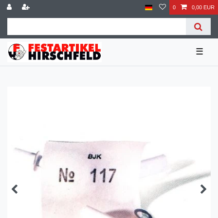
0
0,00 EUR
☰