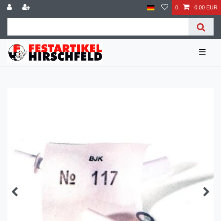
0
0,00 EUR
☰