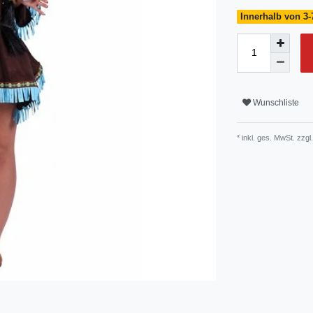
Innerhalb von 3-
Wunschliste
* inkl. ges. MwSt. zzgl.