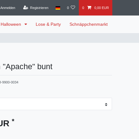
Anmelden
Registrieren
0
0
0,00 EUR
Halloween
Lose & Party
Schnäppchenmarkt
n "Apache" bunt
8-9900-0034
*
EUR