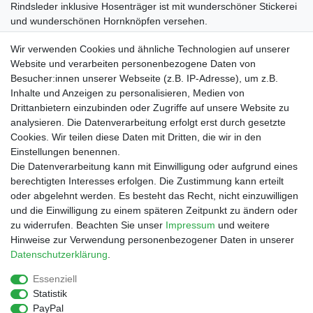
Rindsleder inklusive Hosenträger ist mit wunderschöner Stickerei
und wunderschönen Hornknöpfen versehen.
Textilkennzeichnung: 100% Polyester
Wir verwenden Cookies und ähnliche Technologien auf unserer
Website und verarbeiten personenbezogene Daten von
Besucher:innen unserer Webseite (z.B. IP-Adresse), um z.B.
Inhalte und Anzeigen zu personalisieren, Medien von
Drittanbietern einzubinden oder Zugriffe auf unsere Website zu
Shop
analysieren. Die Datenverarbeitung erfolgt erst durch gesetzte
Cookies. Wir teilen diese Daten mit Dritten, die wir in den
Zahlungs- und Versandbedingungen
Einstellungen benennen.
Warenkorb
Die Datenverarbeitung kann mit Einwilligung oder aufgrund eines
Kasse
berechtigten Interesses erfolgen. Die Zustimmung kann erteilt
Mein Konto
oder abgelehnt werden. Es besteht das Recht, nicht einzuwilligen
Kontakt
und die Einwilligung zu einem späteren Zeitpunkt zu ändern oder
Facebook
zu widerrufen. Beachten Sie unser
Impressum
und weitere
Hinweise zur Verwendung personenbezogener Daten in unserer
Service
Daten­schutz­erklärung
.
Essenziell
Statistik
Impressum
Daten­schutz­erklärung
AGB
PayPal