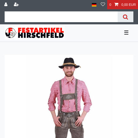
0
0,00 EUR
☰