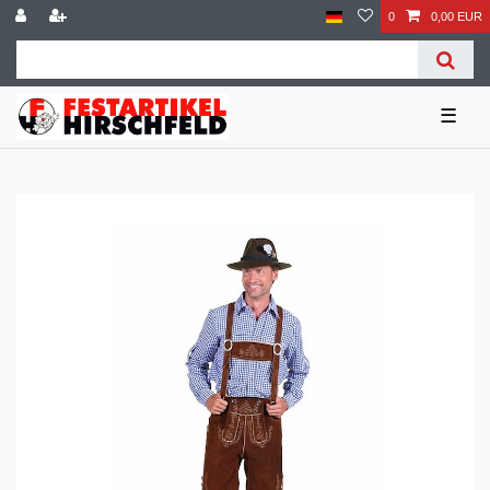
0
0,00 EUR
☰