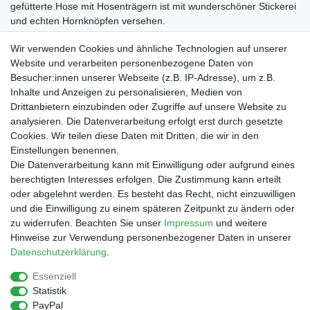
gefütterte Hose mit Hosenträgern ist mit wunderschöner Stickerei
und echten Hornknöpfen versehen.
Textilkennzeichnung: 100% Polyester
Wir verwenden Cookies und ähnliche Technologien auf unserer
Website und verarbeiten personenbezogene Daten von
Besucher:innen unserer Webseite (z.B. IP-Adresse), um z.B.
Inhalte und Anzeigen zu personalisieren, Medien von
Drittanbietern einzubinden oder Zugriffe auf unsere Website zu
Shop
analysieren. Die Datenverarbeitung erfolgt erst durch gesetzte
Cookies. Wir teilen diese Daten mit Dritten, die wir in den
Zahlungs- und Versandbedingungen
Einstellungen benennen.
Warenkorb
Die Datenverarbeitung kann mit Einwilligung oder aufgrund eines
Kasse
berechtigten Interesses erfolgen. Die Zustimmung kann erteilt
Mein Konto
oder abgelehnt werden. Es besteht das Recht, nicht einzuwilligen
Kontakt
und die Einwilligung zu einem späteren Zeitpunkt zu ändern oder
Facebook
zu widerrufen. Beachten Sie unser
Impressum
und weitere
Hinweise zur Verwendung personenbezogener Daten in unserer
Service
Daten­schutz­erklärung
.
Essenziell
Statistik
Impressum
Daten­schutz­erklärung
AGB
PayPal