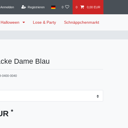
Anmelden
Registrieren
0
0
0,00 EUR
Halloween
Lose & Party
Schnäppchenmarkt
jacke Dame Blau
8-0400-0040
*
EUR