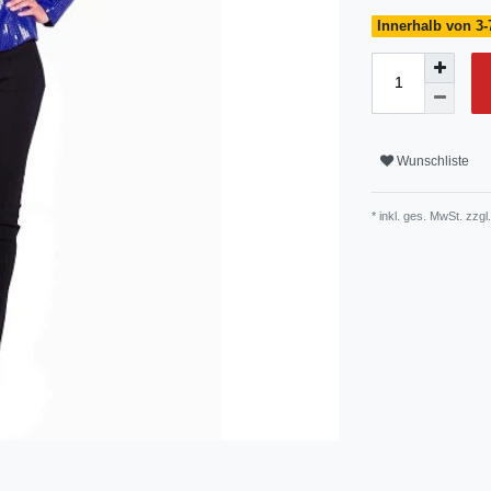
Innerhalb von 3-
Wunschliste
* inkl. ges. MwSt. zzgl.