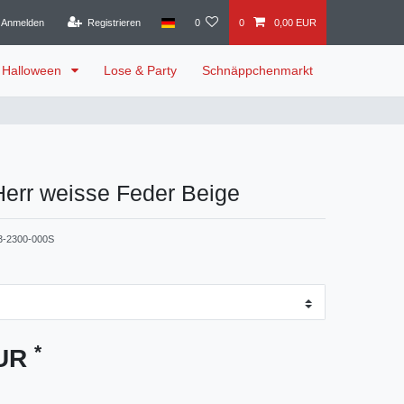
Anmelden
Registrieren
0
0
0,00 EUR
Halloween
Lose & Party
Schnäppchenmarkt
Herr weisse Feder Beige
3-2300-000S
*
EUR