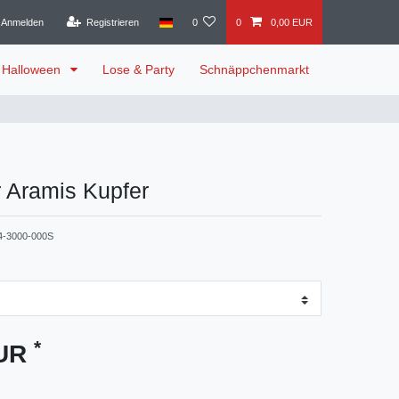
Anmelden
Registrieren
0
0
0,00 EUR
Halloween
Lose & Party
Schnäppchenmarkt
 Aramis Kupfer
4-3000-000S
*
EUR