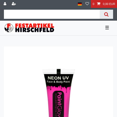
0
0,00 EUR
☰