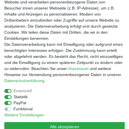
Website und verarbeiten personenbezogene Daten von
Besucher:innen unserer Webseite (z.B. IP-Adresse), um z.B.
Inhalte und Anzeigen zu personalisieren, Medien von
Drittanbietern einzubinden oder Zugriffe auf unsere Website zu
Shop
analysieren. Die Datenverarbeitung erfolgt erst durch gesetzte
Cookies. Wir teilen diese Daten mit Dritten, die wir in den
Zahlungs- und Versandbedingungen
Einstellungen benennen.
Warenkorb
Die Datenverarbeitung kann mit Einwilligung oder aufgrund eines
Kasse
berechtigten Interesses erfolgen. Die Zustimmung kann erteilt
Mein Konto
oder abgelehnt werden. Es besteht das Recht, nicht einzuwilligen
Kontakt
und die Einwilligung zu einem späteren Zeitpunkt zu ändern oder
Facebook
zu widerrufen. Beachten Sie unser
Impressum
und weitere
Hinweise zur Verwendung personenbezogener Daten in unserer
Service
Daten­schutz­erklärung
.
Essenziell
Statistik
Impressum
Daten­schutz­erklärung
AGB
PayPal
Funktional
Weitere Einstellungen
Widerrufs­recht
Vertrag widerrufen
Alle akzeptieren