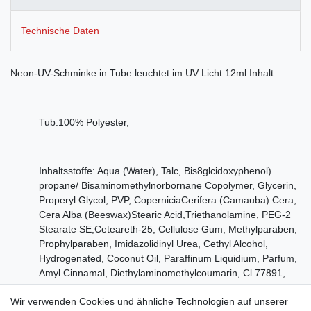
Technische Daten
Neon-UV-Schminke in Tube leuchtet im UV Licht 12ml Inhalt
Tub:100% Polyester,
Inhaltsstoffe: Aqua (Water), Talc, Bis8glcidoxyphenol)
propane/ Bisaminomethylnorbornane Copolymer, Glycerin,
Properyl Glycol, PVP, CoperniciaCerifera (Camauba) Cera,
Cera Alba (Beeswax)Stearic Acid,Triethanolamine, PEG-2
Stearate SE,Ceteareth-25, Cellulose Gum, Methylparaben,
Prophylparaben, Imidazolidinyl Urea, Cethyl Alcohol,
Hydrogenated, Coconut Oil, Paraffinum Liquidium, Parfum,
Amyl Cinnamal, Diethylaminomethylcoumarin, Cl 77891,
Cl77002, MAY Contain +/-Cl77499
Wir verwenden Cookies und ähnliche Technologien auf unserer