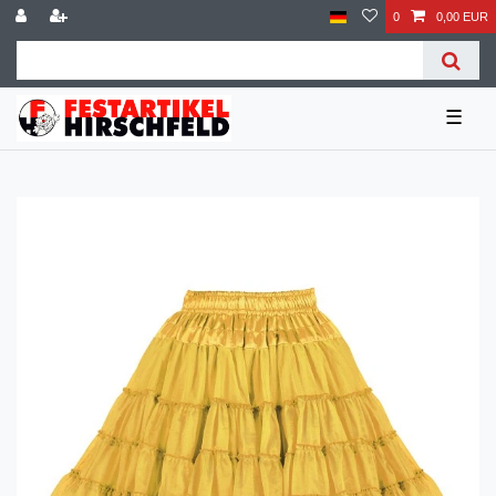
0
0,00 EUR
☰