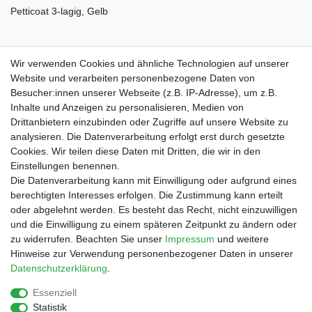
Petticoat 3-lagig, Gelb
Textilkennzeichnung: 100% Polyester
Wir verwenden Cookies und ähnliche Technologien auf unserer
Website und verarbeiten personenbezogene Daten von
Besucher:innen unserer Webseite (z.B. IP-Adresse), um z.B.
Inhalte und Anzeigen zu personalisieren, Medien von
Drittanbietern einzubinden oder Zugriffe auf unsere Website zu
Shop
analysieren. Die Datenverarbeitung erfolgt erst durch gesetzte
Cookies. Wir teilen diese Daten mit Dritten, die wir in den
Zahlungs- und Versandbedingungen
Einstellungen benennen.
Warenkorb
Die Datenverarbeitung kann mit Einwilligung oder aufgrund eines
Kasse
berechtigten Interesses erfolgen. Die Zustimmung kann erteilt
Mein Konto
oder abgelehnt werden. Es besteht das Recht, nicht einzuwilligen
Kontakt
und die Einwilligung zu einem späteren Zeitpunkt zu ändern oder
Facebook
zu widerrufen. Beachten Sie unser
Impressum
und weitere
Hinweise zur Verwendung personenbezogener Daten in unserer
Service
Daten­schutz­erklärung
.
Essenziell
Statistik
Impressum
Daten­schutz­erklärung
AGB