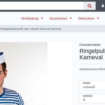
Verkleidung
Accessoires
Dekoration
Ringelpulli blau/weiß oder rot/weiß Karneval Fasching
Festartikel Müller
Ringelpul
Karneval
Artikelnummer
M910
FARBE
GRÖSSE