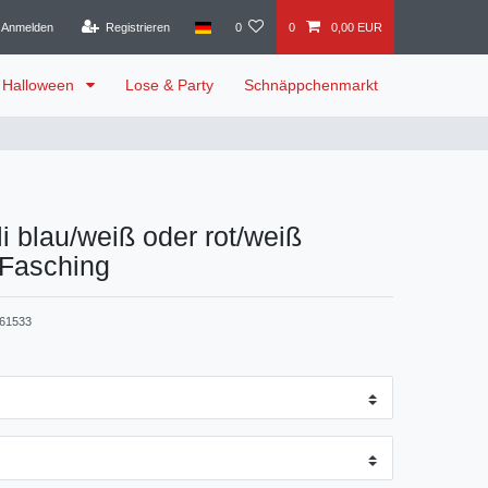
Anmelden
Registrieren
0
0
0,00 EUR
Halloween
Lose & Party
Schnäppchenmarkt
li blau/weiß oder rot/weiß
 Fasching
61533