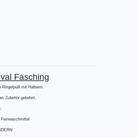
eval Fasching
 Ringelpulli mit Halbarm.
s Zubehör geliefert.
:
 Feinwaschmittel
UDERN