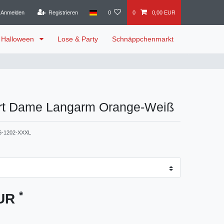
Anmelden
Registrieren
0
0
0,00 EUR
Halloween
Lose & Party
Schnäppchenmarkt
irt Dame Langarm Orange-Weiß
6-1202-XXXL
*
EUR