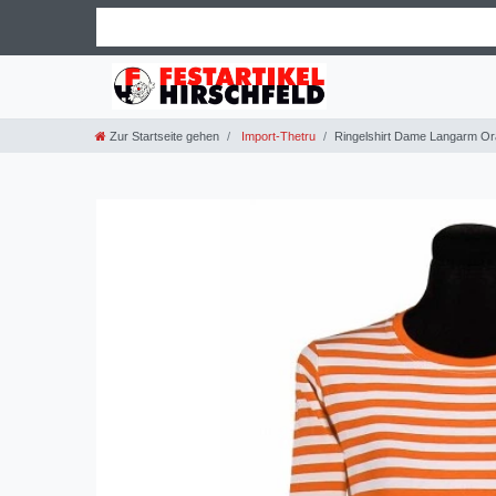
Zur Startseite gehen
Import-Thetru
Ringelshirt Dame Langarm O