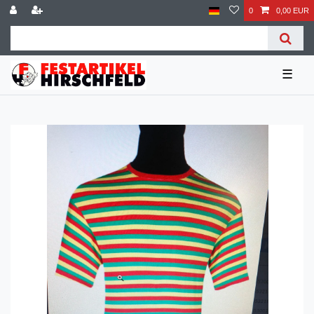
0
0,00 EUR
☰