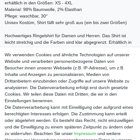
erhältlich in den Größen: XS - 4XL
Material: 98% Baumwolle, 2% Elasthan
Pflege: waschbar, 30°
Unisex Kostüm, Shirt fällt sehr groß aus (ein bis zwei Größen)
Hochwertiges Ringelshirt für Damen und Herren. Das Shirt ist
leicht stretchig und die Farben sind klar abgegrenzt. Erhältlich in
kurzarm und als langärmliges Streifenshirt.
Wir verwenden Cookies und ähnliche Technologien auf unserer
Website und verarbeiten personenbezogene Daten von
Besucher:innen unserer Webseite (z.B. IP-Adresse), um z.B.
Inhalte und Anzeigen zu personalisieren, Medien von
Drittanbietern einzubinden oder Zugriffe auf unsere Website zu
Shop
analysieren. Die Datenverarbeitung erfolgt erst durch gesetzte
Cookies. Wir teilen diese Daten mit Dritten, die wir in den
Zahlungs- und Versandbedingungen
Einstellungen benennen.
Warenkorb
Die Datenverarbeitung kann mit Einwilligung oder aufgrund eines
Kasse
berechtigten Interesses erfolgen. Die Zustimmung kann erteilt
Mein Konto
oder abgelehnt werden. Es besteht das Recht, nicht einzuwilligen
Kontakt
und die Einwilligung zu einem späteren Zeitpunkt zu ändern oder
Facebook
zu widerrufen. Beachten Sie unser
Impressum
und weitere