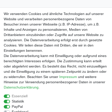
Textilkennzeichnung: 100% Polyester
Wir verwenden Cookies und ähnliche Technologien auf unserer
Website und verarbeiten personenbezogene Daten von
Besucher:innen unserer Webseite (z.B. IP-Adresse), um z.B.
Inhalte und Anzeigen zu personalisieren, Medien von
Drittanbietern einzubinden oder Zugriffe auf unsere Website zu
Shop
analysieren. Die Datenverarbeitung erfolgt erst durch gesetzte
Cookies. Wir teilen diese Daten mit Dritten, die wir in den
Zahlungs- und Versandbedingungen
Einstellungen benennen.
Warenkorb
Die Datenverarbeitung kann mit Einwilligung oder aufgrund eines
Kasse
berechtigten Interesses erfolgen. Die Zustimmung kann erteilt
Mein Konto
oder abgelehnt werden. Es besteht das Recht, nicht einzuwilligen
Kontakt
und die Einwilligung zu einem späteren Zeitpunkt zu ändern oder
Facebook
zu widerrufen. Beachten Sie unser
Impressum
und weitere
Hinweise zur Verwendung personenbezogener Daten in unserer
Service
Daten­schutz­erklärung
.
Essenziell
Statistik
Impressum
Daten­schutz­erklärung
AGB
PayPal
Funktional