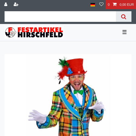
0
0,00 EUR
☰