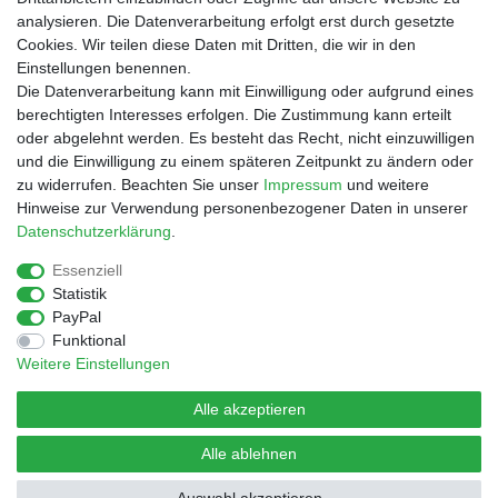
Shop
analysieren. Die Datenverarbeitung erfolgt erst durch gesetzte
Cookies. Wir teilen diese Daten mit Dritten, die wir in den
Zahlungs- und Versandbedingungen
Einstellungen benennen.
Warenkorb
Die Datenverarbeitung kann mit Einwilligung oder aufgrund eines
Kasse
berechtigten Interesses erfolgen. Die Zustimmung kann erteilt
Mein Konto
oder abgelehnt werden. Es besteht das Recht, nicht einzuwilligen
Kontakt
und die Einwilligung zu einem späteren Zeitpunkt zu ändern oder
Facebook
zu widerrufen. Beachten Sie unser
Impressum
und weitere
Hinweise zur Verwendung personenbezogener Daten in unserer
Service
Daten­schutz­erklärung
.
Essenziell
Statistik
Impressum
Daten­schutz­erklärung
AGB
PayPal
Funktional
Weitere Einstellungen
Widerrufs­recht
Vertrag widerrufen
Alle akzeptieren
Alle ablehnen
© Copyright 2026 | Alle Rechte vorbehalten.