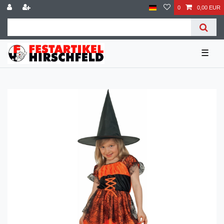
0
0,00 EUR
☰